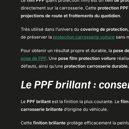
Le
film PPF
(paint protection film) est un
film de pro
directement sur la carrosserie. Cette
protection PPF
projections de route et frottements du quotidien
.
Très utilisé dans l’univers du
covering de protection
de préserver la
protection carrosserie voiture
sans m
Pour obtenir un résultat propre et durable, la
pose de
pose de PPF
. Une
pose film protection voiture
réalis
défauts, ainsi qu’une
protection carrosserie durable
.
Le PPF brillant : conse
Le
PPF brillant
est la finition la plus courante. Le
film
carrosserie brillante
d’origine du véhicule.
Cette
finition brillante
protège efficacement la peintur